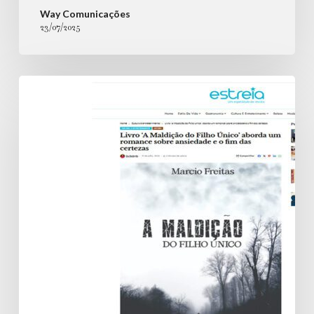
Way Comunicações
23/07/2025
Livro
‘A
Maldição
do
Filho
Único’
aborda
um
romance
sobre
ansiedade