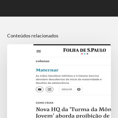
Conteúdos relacionados
Nova
HQ
da
‘Turma
da
Mônica
Jovem’
aborda
proibição