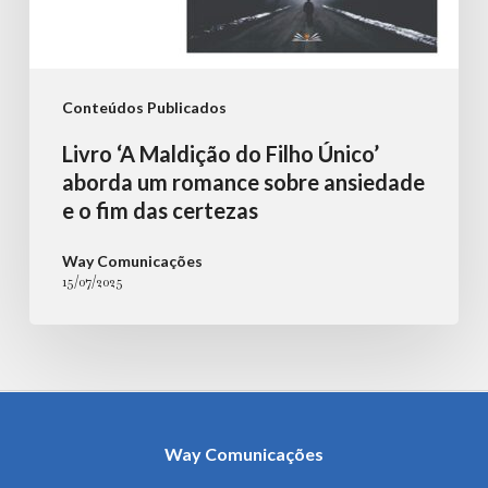
e
o
fim
Conteúdos Publicados
das
Livro ‘A Maldição do Filho Único’
certezas
aborda um romance sobre ansiedade
e o fim das certezas
Way Comunicações
15/07/2025
Way Comunicações