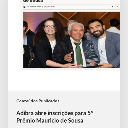
para
5º
Prêmio
Mauricio
de
Sousa
Conteúdos Publicados
Adibra abre inscrições para 5º
Prêmio Mauricio de Sousa