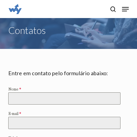
Skip
Menu
search
to
main
Contatos
content
Entre em contato pelo formulário abaixo:
Nome
*
E-mail
*