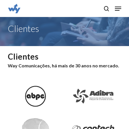
Skip
Menu
search
to
main
Clientes
content
Clientes
Way Comunicações, há mais de 30 anos no mercado.