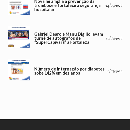
Nova lei amplia a prevenção da
trombose e fortalece a segurança
24/07/2026
hospitalar
Gabriel Dearo e Manu Digilio levam
turnê de autógrafos de
20/07/2026
“SuperCapivara” a Fortaleza
Número de internação por diabetes
16/07/2026
sobe 142% em dez anos