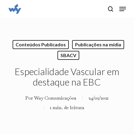
Skip
Menu
search
to
main
content
Conteúdos Publicados
Publicações na mídia
SBACV
Especialidade Vascular em
destaque na EBC
Por
Way Comunicações
24/02/2021
1 min. de leitura