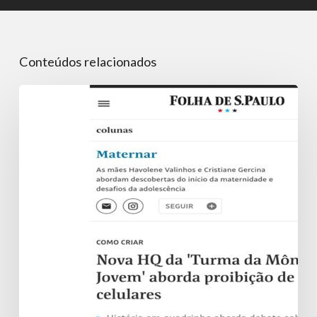
Conteúdos relacionados
Nova
HQ
da
‘Turma
da
Mônica
Jovem’
aborda
proibição
de