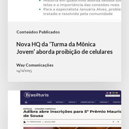
celulares
Conteúdos Publicados
Nova HQ da ‘Turma da Mônica
Jovem’ aborda proibição de celulares
Way Comunicações
14/11/2025
Adibra
abre
inscrições
para