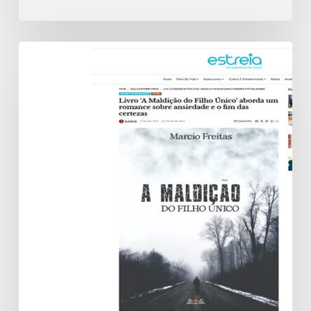
Livro
‘A
Maldição
do
Filho
Único’
aborda
um
romance
sobre
ansiedade
e