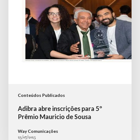
5º
Prêmio
Mauricio
de
Sousa
Conteúdos Publicados
Adibra abre inscrições para 5º
Prêmio Mauricio de Sousa
Way Comunicações
23/07/2025