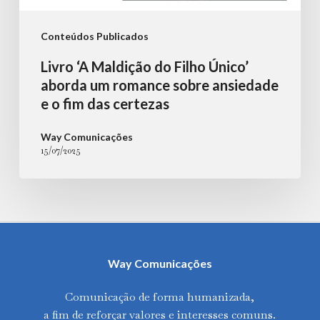
o
fim
Conteúdos Publicados
das
Livro ‘A Maldição do Filho Único’
certezas
aborda um romance sobre ansiedade
e o fim das certezas
Way Comunicações
15/07/2025
Way Comunicações
Comunicação de forma humanizada,
a fim de reforçar valores e interesses comuns.