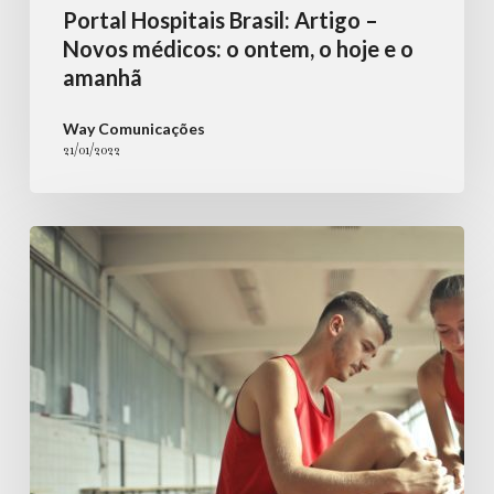
Portal Hospitais Brasil: Artigo –
Novos médicos: o ontem, o hoje e o
amanhã
Way Comunicações
21/01/2022
SBT-
Life:
Dor
na
panturrilha
durante
caminhadas
e