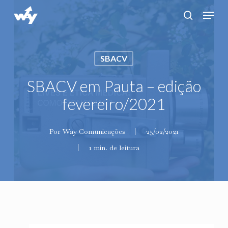
Skip
Menu
search
to
main
content
SBACV
SBACV em Pauta – edição
fevereiro/2021
Por
Way Comunicações
25/02/2021
1 min. de leitura