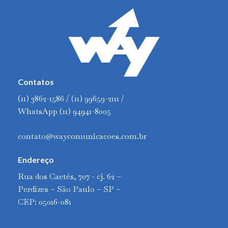
Contatos
(11) 3862-1586 / (11) 99659-2111 /
WhatsApp (11) 94941-8005
contato@waycomunicacoes.com.br
Endereço
Rua dos Caetés, 707 - cj. 62 –
Perdizes – São Paulo – SP –
CEP: 05016-081