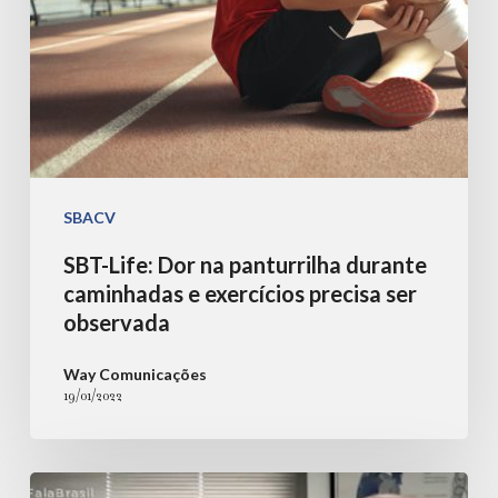
exercícios
precisa
ser
observada
SBACV
SBT-Life: Dor na panturrilha durante
caminhadas e exercícios precisa ser
observada
Way Comunicações
19/01/2022
Fala