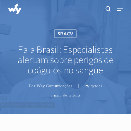
Skip
Menu
search
to
main
content
SBACV
Fala Brasil: Especialistas
alertam sobre perigos de
coágulos no sangue
Por
Way Comunicações
17/12/2021
1 min. de leitura