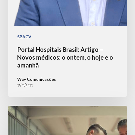
hoje
e
o
amanhã
SBACV
Portal Hospitais Brasil: Artigo –
Novos médicos: o ontem, o hoje e o
amanhã
Way Comunicações
21/01/2022
SBT-
Life:
Dor