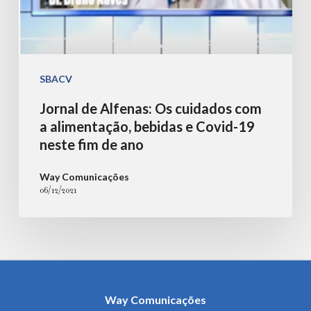
Covid-
19
neste
fim
SBACV
de
Jornal de Alfenas: Os cuidados com
ano
a alimentação, bebidas e Covid-19
neste fim de ano
Way Comunicações
06/12/2021
Way Comunicações