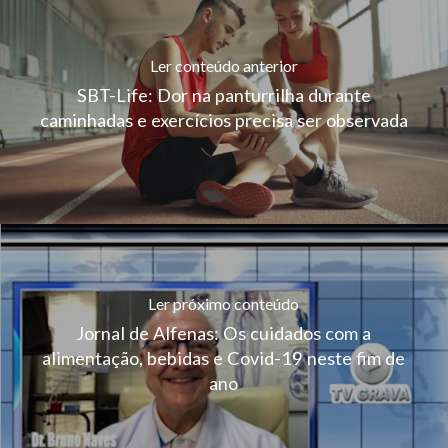
Ler conteúdo anterior
SBT-Life: Dor na panturrilha durante
caminhadas e exercícios precisa ser observada
Ler próximo conteúdo
Jornal de Alfenas: Os cuidados com a
alimentação, bebidas e Covid-19 neste fim de
ano