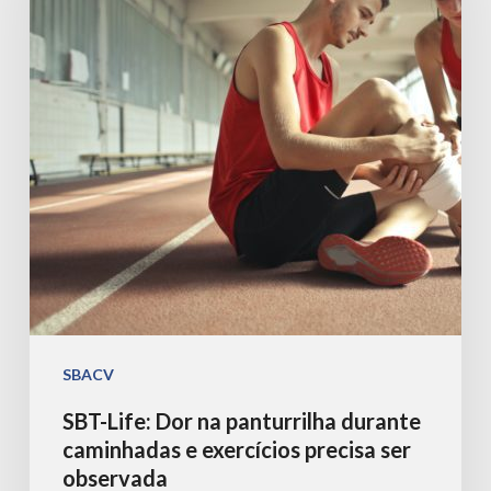
na
panturrilha
durante
caminhadas
e
exercícios
precisa
ser
observada
SBACV
SBT-Life: Dor na panturrilha durante
caminhadas e exercícios precisa ser
observada