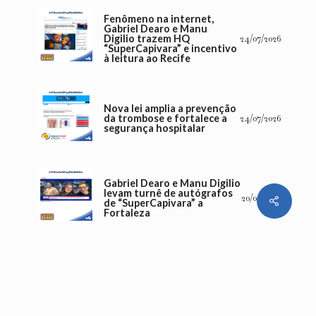
Fenômeno na internet,
Gabriel Dearo e Manu
Digilio trazem HQ
24/07/2026
“SuperCapivara” e incentivo
à leitura ao Recife
Nova lei amplia a prevenção
da trombose e fortalece a
24/07/2026
segurança hospitalar
Gabriel Dearo e Manu Digilio
levam turnê de autógrafos
20/07/2026
Share
de “SuperCapivara” a
Fortaleza
Número de internação por
diabetes sobe 142% em dez
16/07/2026
anos