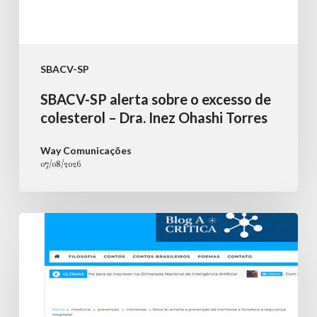
Ohashi
Torres
SBACV-SP
SBACV-SP alerta sobre o excesso de
colesterol – Dra. Inez Ohashi Torres
Way Comunicações
07/08/2026
Nova
lei
amplia
a
prevenção