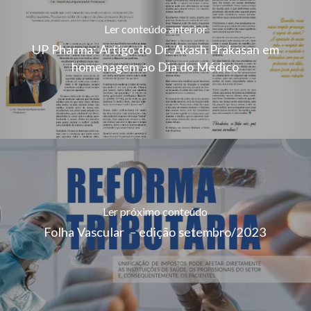
Ler conteúdo anterior
UP Pharma: Artigo do Dr. Akash Prakasan em
homenagem ao Dia do Médico
Ler próximo conteúdo
Folha Vascular – edição setembro/2023