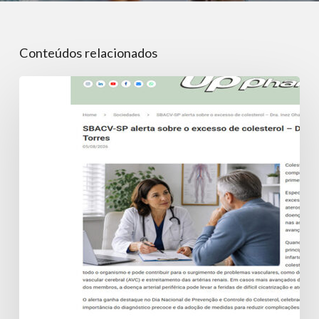
Conteúdos relacionados
SBACV-
SP
alerta
sobre
o
excesso
de
colesterol
–
Dra.
Inez