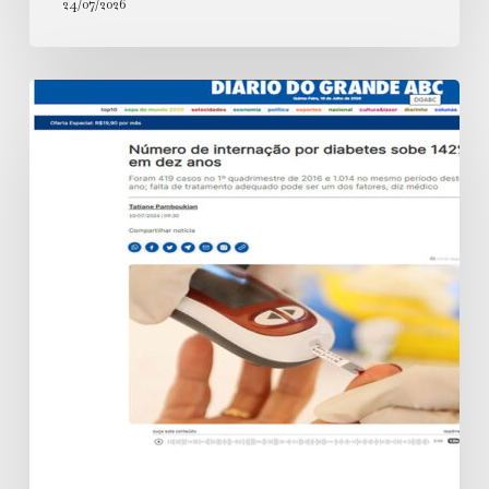
24/07/2026
Número
de
internação
por
diabetes
sobe
142%
em
dez
anos