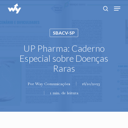
Skip
Menu
search
to
main
content
SBACV-SP
UP Pharma: Caderno
Especial sobre Doenças
Raras
Por
Way Comunicações
16/10/2023
1 min. de leitura