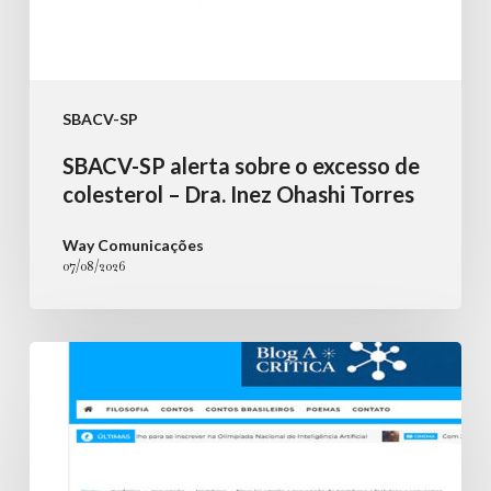
Inez
Ohashi
Torres
SBACV-SP
SBACV-SP alerta sobre o excesso de
colesterol – Dra. Inez Ohashi Torres
Way Comunicações
07/08/2026
Nova
lei
amplia
a