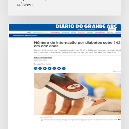
24/07/2026
Número
de
internação
por
diabetes
sobe
142%
em
dez
anos