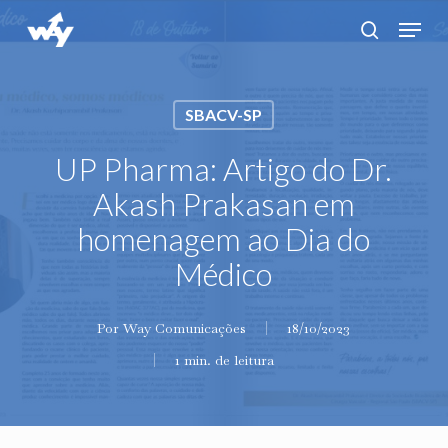
Skip
Menu
search
to
main
content
SBACV-SP
UP Pharma: Artigo do Dr.
Akash Prakasan em
homenagem ao Dia do
Médico
Por
Way Comunicações
18/10/2023
1 min. de leitura