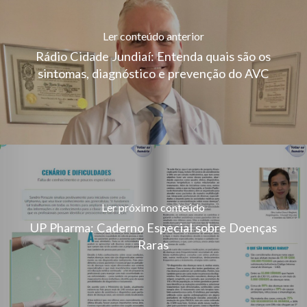
Ler conteúdo anterior
Rádio Cidade Jundiaí: Entenda quais são os
sintomas, diagnóstico e prevenção do AVC
Ler próximo conteúdo
UP Pharma: Caderno Especial sobre Doenças
Raras