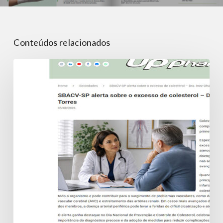
Conteúdos relacionados
SBACV-
SP
alerta
sobre
o
excesso
de
colesterol
–
Dra.