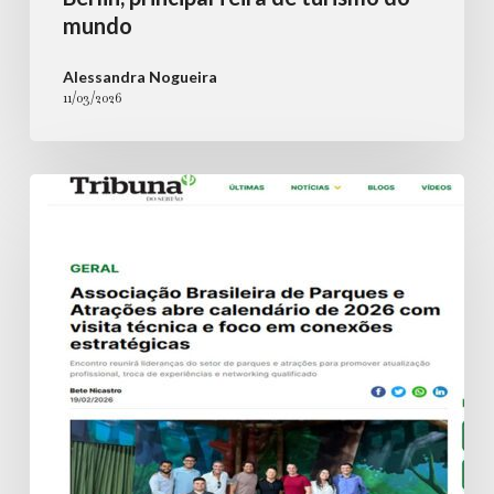
mundo
Alessandra Nogueira
11/03/2026
Associação
Brasileira
de
Parques
e
Atrações
abre
calendário
de