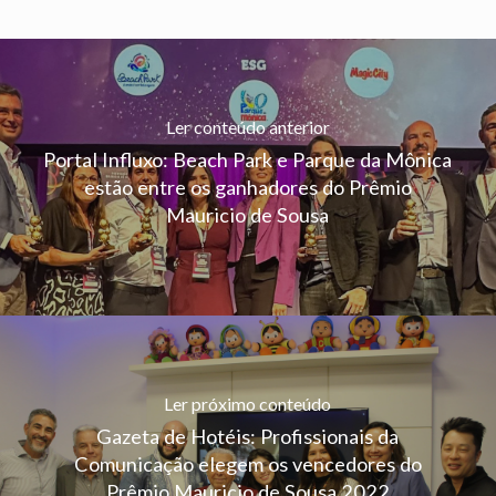
Ler conteúdo anterior
Portal Influxo: Beach Park e Parque da Mônica
estão entre os ganhadores do Prêmio
Mauricio de Sousa
Ler próximo conteúdo
Gazeta de Hotéis: Profissionais da
Comunicação elegem os vencedores do
Prêmio Mauricio de Sousa 2022