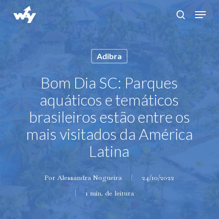
Skip
Menu
search
to
main
content
Adibra
Bom Dia SC: Parques
aquáticos e temáticos
brasileiros estão entre os
mais visitados da América
Latina
Por
Alessandra Nogueira
24/10/2022
1 min. de leitura