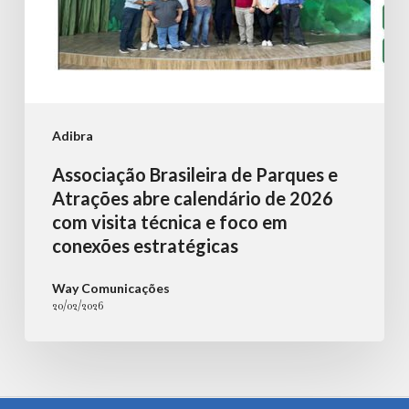
2026
com
visita
técnica
e
Adibra
foco
Associação Brasileira de Parques e
em
Atrações abre calendário de 2026
conexões
com visita técnica e foco em
conexões estratégicas
estratégicas
Way Comunicações
20/02/2026