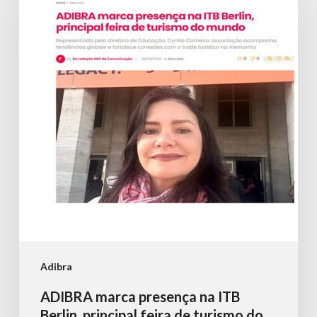
presença
na
ITB
Berlin,
principal
feira
de
turismo
do
mundo
Adibra
ADIBRA marca presença na ITB
Berlin, principal feira de turismo do