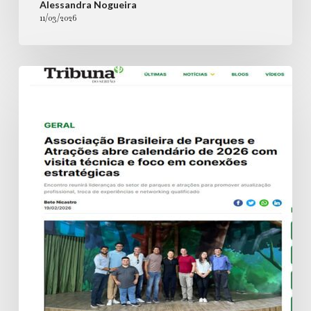
Alessandra Nogueira
11/03/2026
Associação
Brasileira
de
Parques
e
Atrações
abre
calendário
de
2026
com