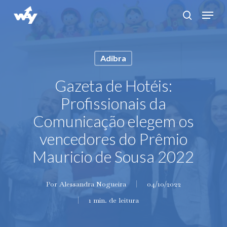
Skip
Menu
search
to
main
content
Adibra
Gazeta de Hotéis:
Profissionais da
Comunicação elegem os
vencedores do Prêmio
Mauricio de Sousa 2022
Por
Alessandra Nogueira
04/10/2022
1 min. de leitura