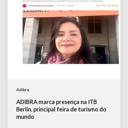
ITB
Berlin,
principal
feira
de
turismo
do
mundo
Adibra
ADIBRA marca presença na ITB
Berlin, principal feira de turismo do
mundo