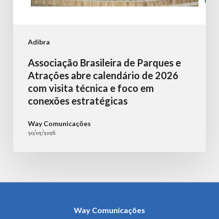
visita
técnica
e
Adibra
foco
Associação Brasileira de Parques e
em
Atrações abre calendário de 2026
conexões
com visita técnica e foco em
conexões estratégicas
estratégicas
Way Comunicações
20/02/2026
Way Comunicações