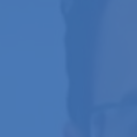
Aperte Enter para buscar ou Esq para fechar.