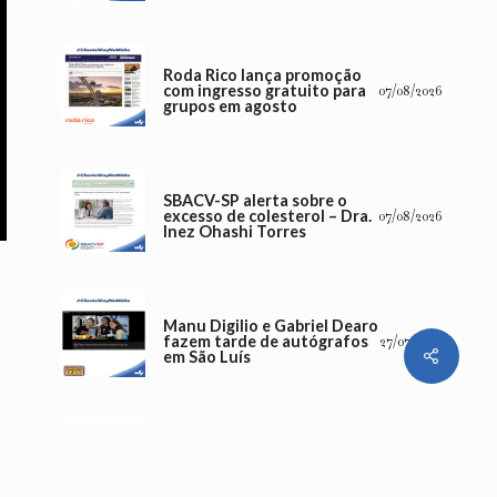
Roda Rico lança promoção
com ingresso gratuito para
07/08/2026
grupos em agosto
SBACV-SP alerta sobre o
excesso de colesterol – Dra.
07/08/2026
Inez Ohashi Torres
Manu Digilio e Gabriel Dearo
fazem tarde de autógrafos
27/07/2026
Share
em São Luís
Fenômeno na internet,
Gabriel Dearo e Manu
Digilio trazem HQ
24/07/2026
“SuperCapivara” e incentivo