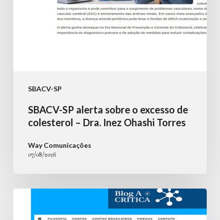
–
Dra.
Inez
Ohashi
Torres
SBACV-SP
SBACV-SP alerta sobre o excesso de
colesterol – Dra. Inez Ohashi Torres
Way Comunicações
07/08/2026
Nova
lei