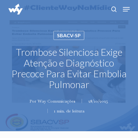
Skip
Menu
search
to
main
content
SBACV-SP
Trombose Silenciosa Exige
Atenção e Diagnóstico
Precoce Para Evitar Embolia
Pulmonar
Por
Way Comunicações
28/10/2025
1 min. de leitura