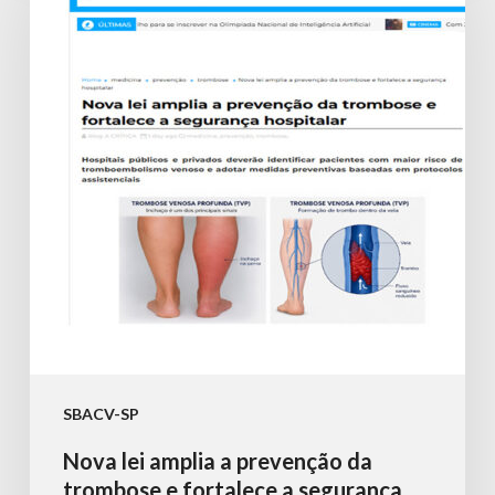
amplia
a
prevenção
da
trombose
e
fortalece
a
segurança
hospitalar
SBACV-SP
Nova lei amplia a prevenção da
trombose e fortalece a segurança