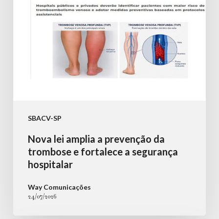
trombose
e
fortalece
a
segurança
hospitalar
SBACV-SP
Nova lei amplia a prevenção da
trombose e fortalece a segurança
hospitalar
Way Comunicações
24/07/2026