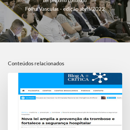
Ler próximo conteúdo
Folha Vascular - edição abril/2022
Conteúdos relacionados
Nova
lei
amplia
a
prevenção
da