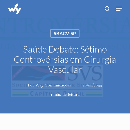
Skip
Menu
search
to
main
content
SBACV-SP
Saúde Debate: Sétimo
Controvérsias em Cirurgia
Vascular
Por
Way Comunicações
10/05/2022
1 min. de leitura