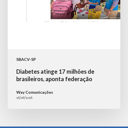
federação
SBACV-SP
Diabetes atinge 17 milhões de
brasileiros, aponta federação
Way Comunicações
26/06/2026