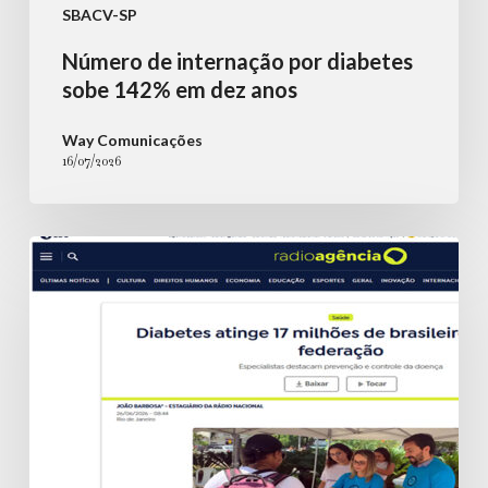
SBACV-SP
Número de internação por diabetes
sobe 142% em dez anos
Way Comunicações
16/07/2026
Diabetes
atinge
17
milhões
de
brasileiros,
aponta