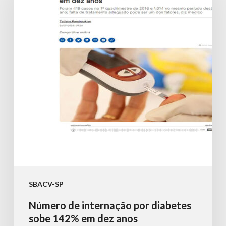
internação
por
diabetes
sobe
142%
em
dez
anos
SBACV-SP
Número de internação por diabetes
sobe 142% em dez anos