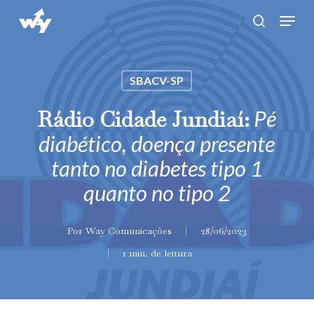
Skip
Menu
search
to
main
content
SBACV-SP
Rádio Cidade Jundiaí:
Pé
diabético, doença presente
tanto no diabetes tipo 1
quanto no tipo 2
Por
Way Comunicações
28/06/2023
1 min. de leitura