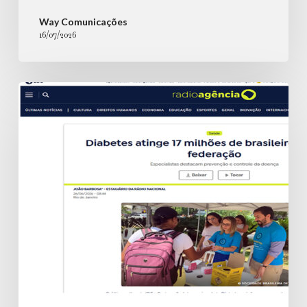
Way Comunicações
16/07/2026
Diabetes
atinge
17
milhões
de
brasileiros,
aponta
federação