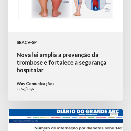
a
segurança
hospitalar
SBACV-SP
Nova lei amplia a prevenção da
trombose e fortalece a segurança
hospitalar
Way Comunicações
24/07/2026
Número
de