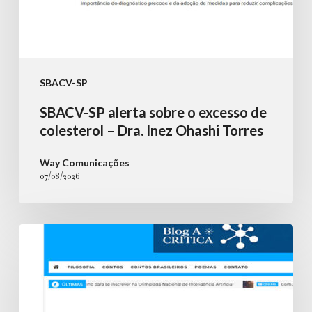
Inez
Ohashi
Torres
SBACV-SP
SBACV-SP alerta sobre o excesso de
colesterol – Dra. Inez Ohashi Torres
Way Comunicações
07/08/2026
Nova
lei
amplia
a