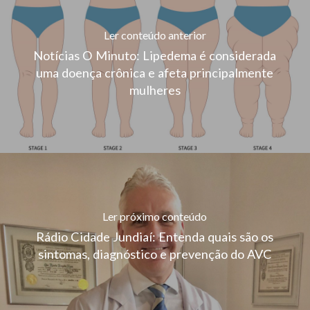
Ler conteúdo anterior
Notícias O Minuto: Lipedema é considerada
uma doença crônica e afeta principalmente
mulheres
Ler próximo conteúdo
Rádio Cidade Jundiaí: Entenda quais são os
sintomas, diagnóstico e prevenção do AVC