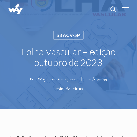
Skip
Menu
search
to
main
content
SBACV-SP
Folha Vascular – edição
outubro de 2023
Por
Way Comunicações
06/11/2023
1 min. de leitura