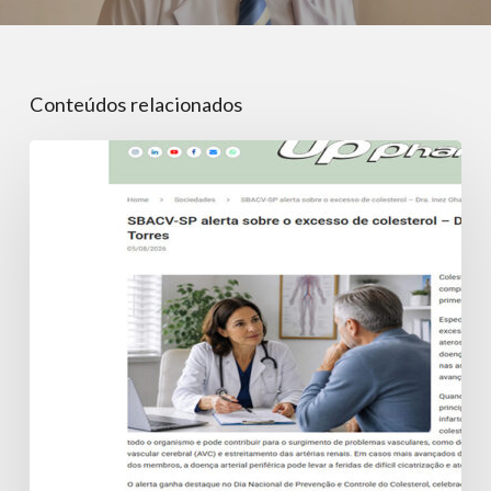
Conteúdos relacionados
SBACV-
SP
alerta
sobre
o
excesso
de
colesterol
–
Dra.