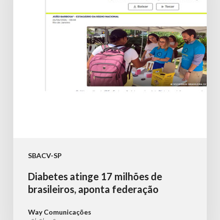
de
brasileiros,
aponta
federação
SBACV-SP
Diabetes atinge 17 milhões de
brasileiros, aponta federação
Way Comunicações