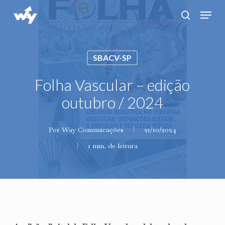
Skip
Menu
search
to
main
content
SBACV-SP
Folha Vascular – edição
outubro / 2024
Por
Way Comunicações
21/10/2024
1 min. de leitura