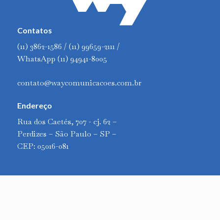
Contatos
(11) 3862-1586 / (11) 99659-2111 /
WhatsApp (11) 94941-8005
contato@waycomunicacoes.com.br
Endereço
Rua dos Caetés, 707 - cj. 62 –
Perdizes – São Paulo – SP –
CEP: 05016-081