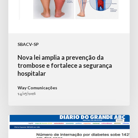
a
segurança
hospitalar
SBACV-SP
Nova lei amplia a prevenção da
trombose e fortalece a segurança
hospitalar
Way Comunicações
24/07/2026
Número
de