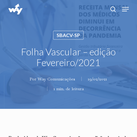
Skip
Menu
search
to
main
content
SBACV-SP
Folha Vascular – edição
Fevereiro/2021
Por
Way Comunicações
19/02/2021
1 min. de leitura