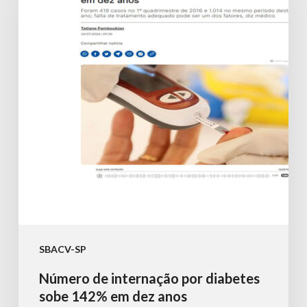
internação
por
diabetes
sobe
142%
em
dez
anos
SBACV-SP
Número de internação por diabetes
sobe 142% em dez anos