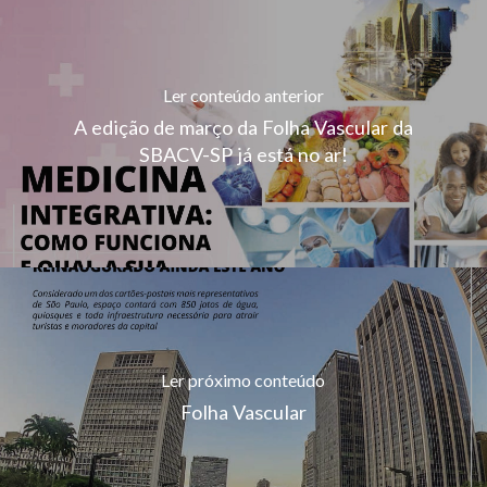
Ler conteúdo anterior
A edição de março da Folha Vascular da
SBACV-SP já está no ar!
Ler próximo conteúdo
Folha Vascular