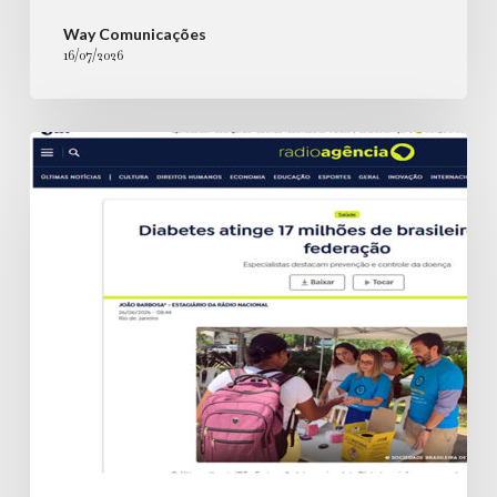
Way Comunicações
16/07/2026
Diabetes
atinge
17
milhões
de
brasileiros,
aponta
federação