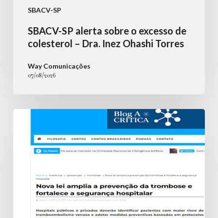
SBACV-SP
SBACV-SP alerta sobre o excesso de
colesterol – Dra. Inez Ohashi Torres
Way Comunicações
07/08/2026
Nova
lei
amplia
a
prevenção
da
trombose