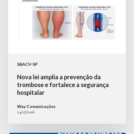
e
fortalece
a
segurança
hospitalar
SBACV-SP
Nova lei amplia a prevenção da
trombose e fortalece a segurança
hospitalar
Way Comunicações
24/07/2026