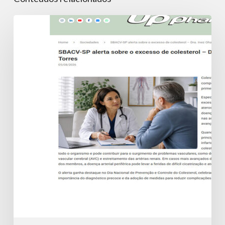
SBACV-
SP
alerta
sobre
o
excesso
de
colesterol
–
Dra.
Inez
Ohashi
Torres