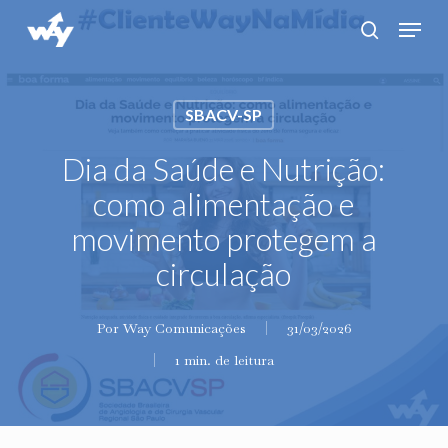
Skip
Menu
search
to
main
content
SBACV-SP
Dia da Saúde e Nutrição:
como alimentação e
movimento protegem a
circulação
Por
Way Comunicações
31/03/2026
1 min. de leitura