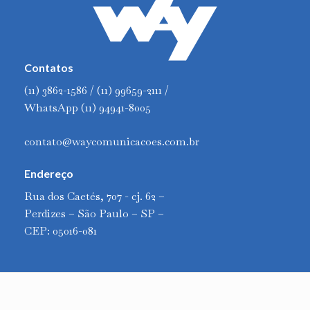
Contatos
(11) 3862-1586 / (11) 99659-2111 /
WhatsApp (11) 94941-8005
contato@waycomunicacoes.com.br
Endereço
Rua dos Caetés, 707 - cj. 62 –
Perdizes – São Paulo – SP –
CEP: 05016-081