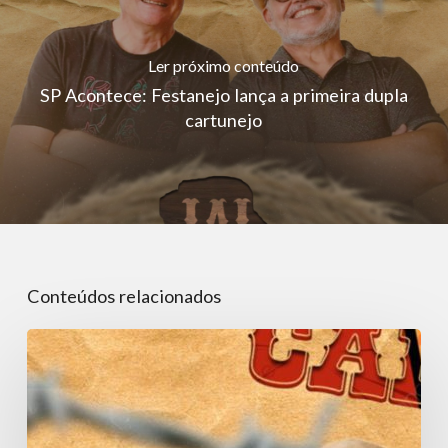
Ler próximo conteúdo
SP Acontece: Festanejo lança a primeira dupla
cartunejo
Conteúdos relacionados
SP
Acontece:
Festanejo
lança