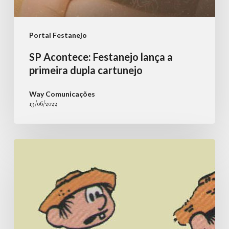
Portal Festanejo
SP Acontece: Festanejo lança a
primeira dupla cartunejo
Way Comunicações
13/06/2022
Portal
Mundo
dos
Famosos:
Personagem
Chico