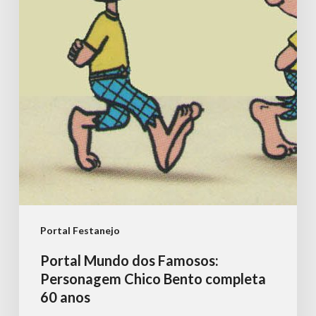
Bento
completa
60
anos
Portal Festanejo
Portal Mundo dos Famosos:
Personagem Chico Bento completa
60 anos