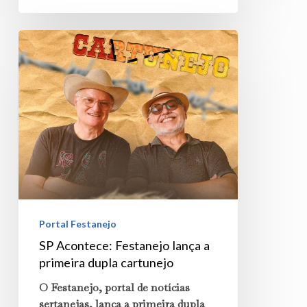
SP
Acontece:
Festanejo
lança
a
primeira
dupla
cartunejo
Portal Festanejo
SP Acontece: Festanejo lança a
primeira dupla cartunejo
O Festanejo, portal de notícias
sertanejas, lança a primeira dupla