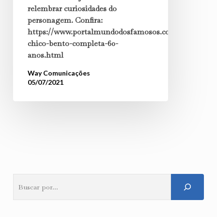
60
relembrar curiosidades do
personagem. Confira:
anos
https://www.portalmundodosfamosos.com/2021/07/pe
chico-bento-completa-60-
anos.html
Way Comunicações
05/07/2021
Pesquisar