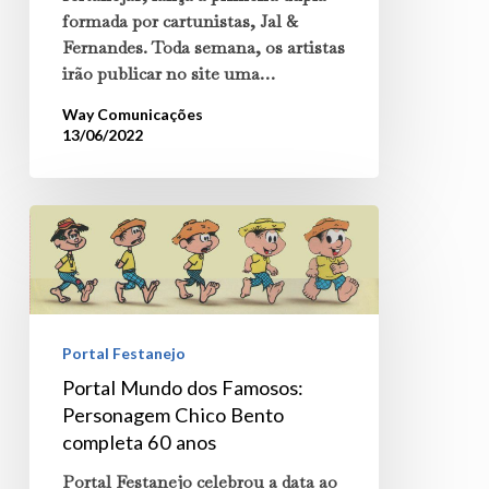
formada por cartunistas, Jal &
Fernandes. Toda semana, os artistas
irão publicar no site uma…
Way Comunicações
13/06/2022
Portal
Mundo
dos
Famosos:
Portal Festanejo
Personagem
Portal Mundo dos Famosos:
Chico
Personagem Chico Bento
Bento
completa 60 anos
completa
Portal Festanejo celebrou a data ao