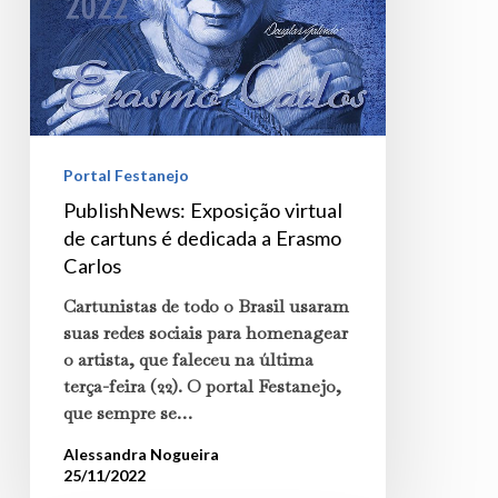
dedicada
a
Erasmo
Carlos
Portal Festanejo
PublishNews: Exposição virtual
de cartuns é dedicada a Erasmo
Carlos
Cartunistas de todo o Brasil usaram
suas redes sociais para homenagear
o artista, que faleceu na última
terça-feira (22). O portal Festanejo,
que sempre se…
Alessandra Nogueira
25/11/2022