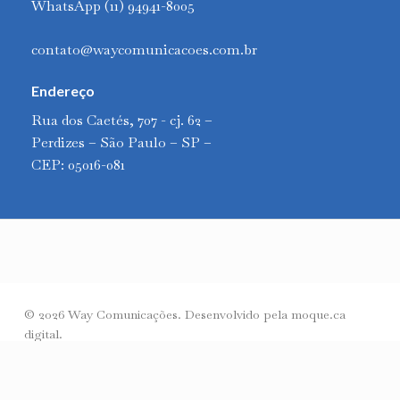
WhatsApp (11) 94941-8005
contato@waycomunicacoes.com.br
Endereço
Rua dos Caetés, 707 - cj. 62 –
Perdizes – São Paulo – SP –
CEP: 05016-081
© 2026 Way Comunicações. Desenvolvido pela
moque.ca
digital
.
twitter
facebook
linkedin
instagram
phone
email