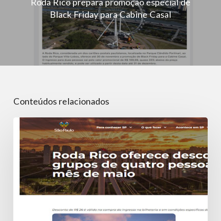
Roda Rico prepara promoção especial de
Black Friday para Cabine Casal
Conteúdos relacionados
Roda
Rico
oferece
desconto
para
grupos
de