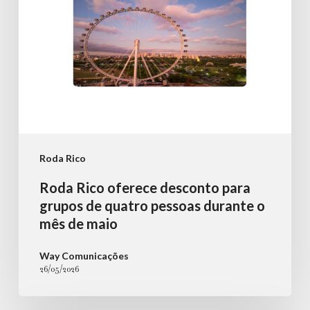
quatro
pessoas
durante
o
mês
de
maio
Roda Rico
Roda Rico oferece desconto para
grupos de quatro pessoas durante o
mês de maio
Way Comunicações
26/05/2026