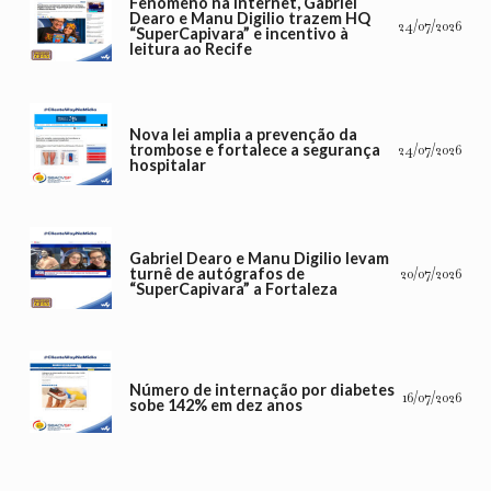
Fenômeno na internet, Gabriel
Dearo e Manu Digilio trazem HQ
24/07/2026
“SuperCapivara” e incentivo à
leitura ao Recife
Nova lei amplia a prevenção da
trombose e fortalece a segurança
24/07/2026
hospitalar
Gabriel Dearo e Manu Digilio levam
turnê de autógrafos de
20/07/2026
“SuperCapivara” a Fortaleza
Número de internação por diabetes
16/07/2026
sobe 142% em dez anos