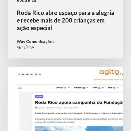
Roda Rico
ação
Roda Rico abre espaço para a alegria
especial
e recebe mais de 200 crianças em
ação especial
Way Comunicações
14/04/2026
Roda
Rico
apoia
campanha
da
Fundação
Pró-