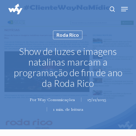
Skip
Menu
search
to
main
content
Roda Rico
Show de luzes e imagens
natalinas marcam a
programação de fim de ano
da Roda Rico
Por
Way Comunicações
17/12/2025
1 min. de leitura