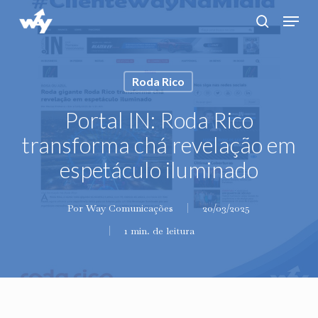
Skip
Menu
search
to
main
content
Roda Rico
Portal IN: Roda Rico
transforma chá revelação em
espetáculo iluminado
Por
Way Comunicações
20/03/2025
1 min. de leitura