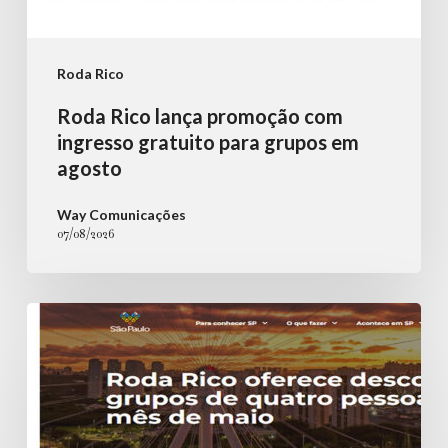
Roda Rico
Roda Rico lança promoção com
ingresso gratuito para grupos em
agosto
Way Comunicações
07/08/2026
Roda
Rico
oferece
desconto
para