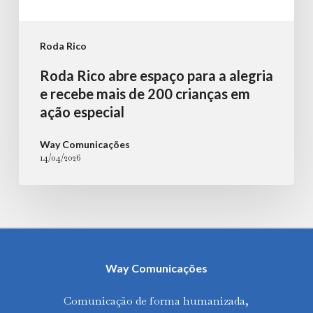
crianças
em
Roda Rico
ação
Roda Rico abre espaço para a alegria
especial
e recebe mais de 200 crianças em
ação especial
Way Comunicações
14/04/2026
Way Comunicações
Comunicação de forma humanizada,