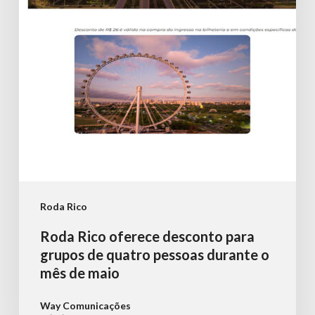
grupos
de
quatro
pessoas
durante
o
mês
de
maio
Roda Rico
Roda Rico oferece desconto para
grupos de quatro pessoas durante o
mês de maio
Way Comunicações