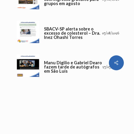
grupos em agosto
SBACV-SP alerta sobre o
excesso de colesterol – Dra.
07/08/2026
Inez Ohashi Torres
Share
Manu Digilio e Gabriel Dearo
fazem tarde de autógrafos
27/07/2026
em São Luís
Fenômeno na internet,
Gabriel Dearo e Manu
Digilio trazem HQ
24/07/2026
“SuperCapivara” e incentivo
à leitura ao Recife