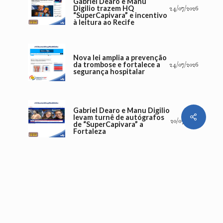
Gabriel Dearo e Manu
Digilio trazem HQ
24/07/2026
“SuperCapivara” e incentivo
à leitura ao Recife
Nova lei amplia a prevenção
da trombose e fortalece a
24/07/2026
segurança hospitalar
Gabriel Dearo e Manu Digilio
Share
levam turnê de autógrafos
20/07/2026
de “SuperCapivara” a
Fortaleza
Número de internação por
diabetes sobe 142% em dez
16/07/2026
anos