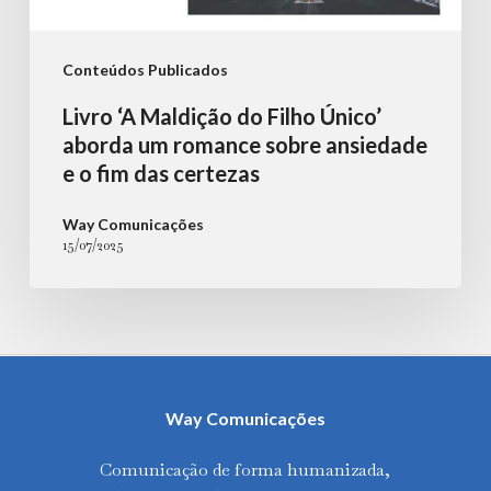
o
fim
Conteúdos Publicados
das
Livro ‘A Maldição do Filho Único’
certezas
aborda um romance sobre ansiedade
e o fim das certezas
Way Comunicações
15/07/2025
Way Comunicações
Comunicação de forma humanizada,