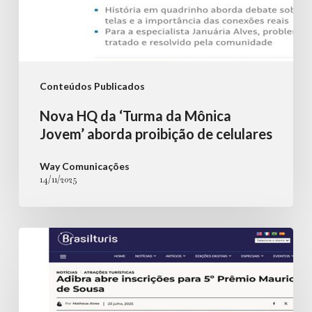
celulares
Conteúdos Publicados
Nova HQ da ‘Turma da Mônica
Jovem’ aborda proibição de celulares
Way Comunicações
14/11/2025
Adibra
abre
inscrições
para