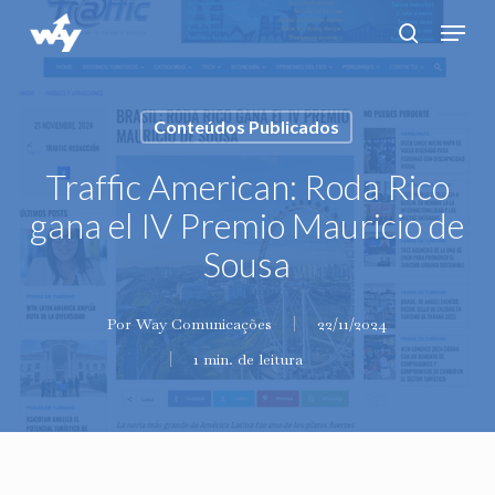
Skip
Menu
search
to
main
content
Conteúdos Publicados
Traffic American: Roda Rico
gana el IV Premio Mauricio de
Sousa
Por
Way Comunicações
22/11/2024
1 min. de leitura