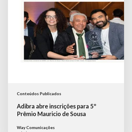
5º
Prêmio
Mauricio
de
Sousa
Conteúdos Publicados
Adibra abre inscrições para 5º
Prêmio Mauricio de Sousa
Way Comunicações