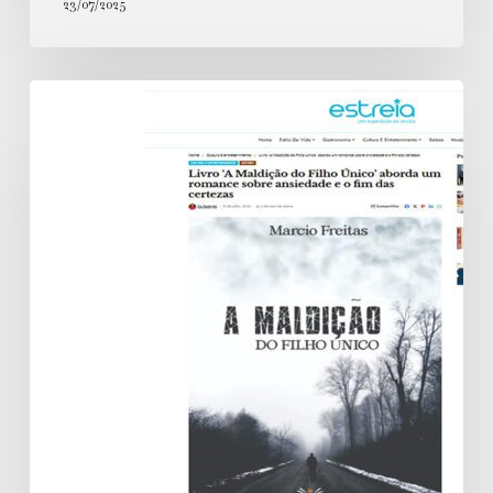
23/07/2025
Livro
‘A
Maldição
do
Filho
Único’
aborda
um
romance
sobre
ansiedade
e