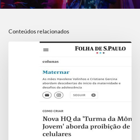
Conteúdos relacionados
Nova
HQ
da
‘Turma
da
Mônica
Jovem’
aborda
proibição
de