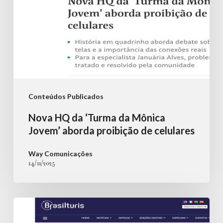
proibição
de
celulares
Conteúdos Publicados
Nova HQ da ‘Turma da Mônica
Jovem’ aborda proibição de celulares
Way Comunicações
14/11/2025
Adibra
abre