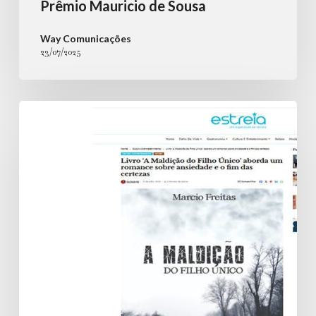
Prêmio Mauricio de Sousa
Way Comunicações
23/07/2025
Livro
‘A
Maldição
do
Filho
Único’
aborda
um
romance
sobre