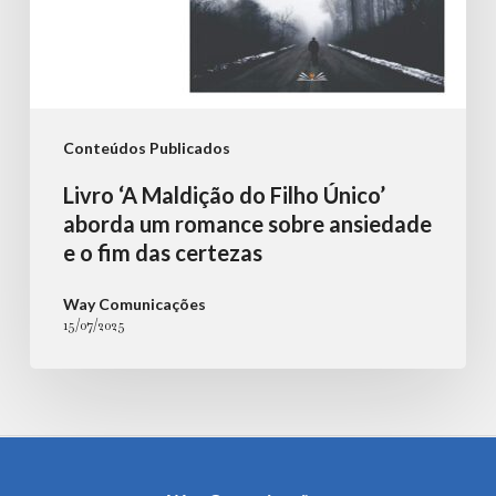
ansiedade
e
o
fim
Conteúdos Publicados
das
Livro ‘A Maldição do Filho Único’
certezas
aborda um romance sobre ansiedade
e o fim das certezas
Way Comunicações
15/07/2025