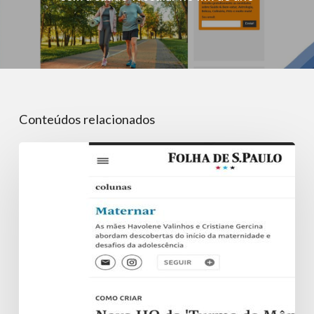
Conteúdos relacionados
Nova
HQ
da
‘Turma
da
Mônica
Jovem’
aborda