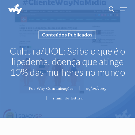
Skip
Menu
search
to
main
content
Conteúdos Publicados
Cultura/UOL: Saiba o que é o
lipedema, doença que atinge
10% das mulheres no mundo
Por
Way Comunicações
07/02/2025
1 min. de leitura