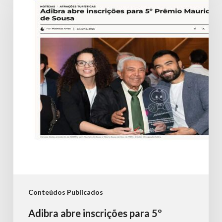
inscrições
para
5º
Prêmio
Mauricio
de
Sousa
Conteúdos Publicados
Adibra abre inscrições para 5º