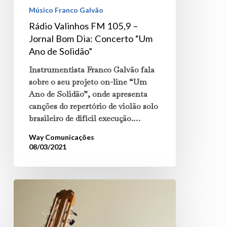
Bom
Músico Franco Galvão
Dia:
Rádio Valinhos FM 105,9 –
Jornal Bom Dia: Concerto “Um
Concerto
Ano de Solidão”
“Um
Instrumentista Franco Galvão fala
Ano
sobre o seu projeto on-line “Um
de
Ano de Solidão”, onde apresenta
Solidão”
canções do repertório de violão solo
brasileiro de difícil execução.…
Way Comunicações
08/03/2021
“Um
Ano
de