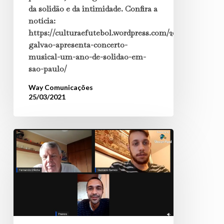
da solidão e da intimidade. Confira a
notícia:
https://culturaefutebol.wordpress.com/2021/03/22/franc
galvao-apresenta-concerto-
musical-um-ano-de-solidao-em-
sao-paulo/
Way Comunicações
25/03/2021
Rádio
Valinhos
FM
105,9
–
Jornal