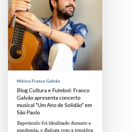
apresenta
concerto
musical
“Um
Ano
de
Solidão”
em
São
Músico Franco Galvão
Paulo
Blog Cultura e Futebol: Franco
Galvão apresenta concerto
musical “Um Ano de Solidão” em
São Paulo
Espetáculo foi idealizado durante a
pandemia, e dialoga com a temática