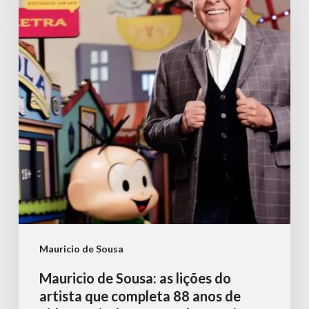
Sousa:
as
lições
do
artista
que
completa
88
anos
de
vida
e
Mauricio de Sousa
mais
Mauricio de Sousa: as lições do
de
artista que completa 88 anos de