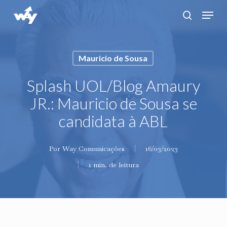
Skip
Menu
search
to
main
content
Mauricio de Sousa
Splash UOL/Blog Amaury
JR.: Mauricio de Sousa se
candidata à ABL
Por
Way Comunicações
16/03/2023
1 min. de leitura