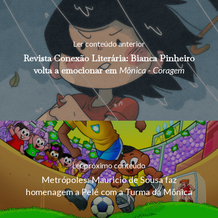
Ler conteúdo anterior
Revista Conexão Literária: Bianca Pinheiro
volta a emocionar em
Mônica - Coragem
Ler próximo conteúdo
Metrópoles: Mauricio de Sousa faz
homenagem a Pelé com a Turma da Mônica