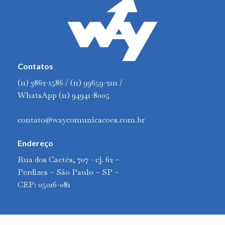
Contatos
(11) 3862-1586 / (11) 99659-2111 /
WhatsApp (11) 94941-8005
contato@waycomunicacoes.com.br
Endereço
Rua dos Caetés, 707 - cj. 62 –
Perdizes – São Paulo – SP –
CEP: 05016-081