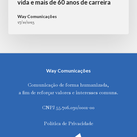
60
vida e mais de 60 anos de carreira
anos
Way Comunicações
de
27/10/2023
carreira
Way Comunicações
Comunicação de forma humanizada,
a fim de reforçar valores e interesses comuns.
CNPJ 55.706.030/0001-00
Política de Privacidade