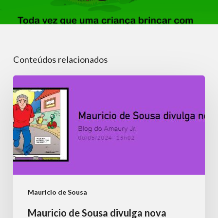
Conteúdos relacionados
Mauricio
de
Sousa
divulga
nova
homenagem
ao
amigo
Mauricio de Sousa
Ziraldo
Mauricio de Sousa divulga nova