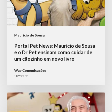
Pet
ensinam
como
cuidar
de
Mauricio de Sousa
um
Portal Pet News: Mauricio de Sousa
cãozinho
e o Dr Pet ensinam como cuidar de
em
um cãozinho em novo livro
novo
Way Comunicações
livro
14/02/2024
Mauricio
de