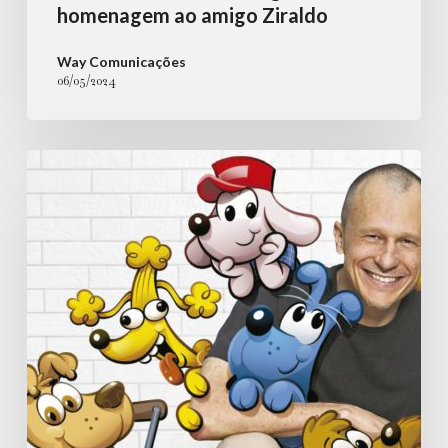
homenagem ao amigo Ziraldo
Way Comunicações
06/05/2024
Portal
Pet
News:
Mauricio
de
Sousa
e
o
Dr