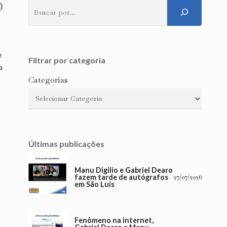
)
Pesquisar
e
Filtrar por categoria
m
Categorias
Últimas publicações
Manu Digilio e Gabriel Dearo
fazem tarde de autógrafos
27/07/2026
em São Luís
Fenômeno na internet,