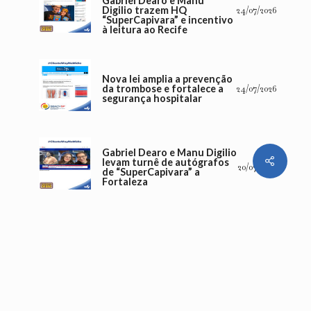
Gabriel Dearo e Manu
Digilio trazem HQ
24/07/2026
“SuperCapivara” e incentivo
à leitura ao Recife
Nova lei amplia a prevenção
da trombose e fortalece a
24/07/2026
segurança hospitalar
Gabriel Dearo e Manu Digilio
Share
levam turnê de autógrafos
20/07/2026
de “SuperCapivara” a
Fortaleza
Número de internação por
diabetes sobe 142% em dez
16/07/2026
anos