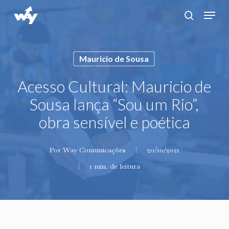
Skip
Menu
search
to
main
content
Mauricio de Sousa
Acesso Cultural: Mauricio de
Sousa lança “Sou um Rio”,
obra sensível e poética
Por
Way Comunicações
20/10/2021
1 min. de leitura