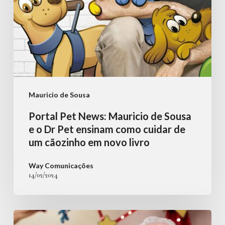
Dr
Pet
ensinam
como
cuidar
de
Mauricio de Sousa
um
Portal Pet News: Mauricio de Sousa
cãozinho
e o Dr Pet ensinam como cuidar de
em
um cãozinho em novo livro
novo
Way Comunicações
livro
14/02/2024
Mauricio