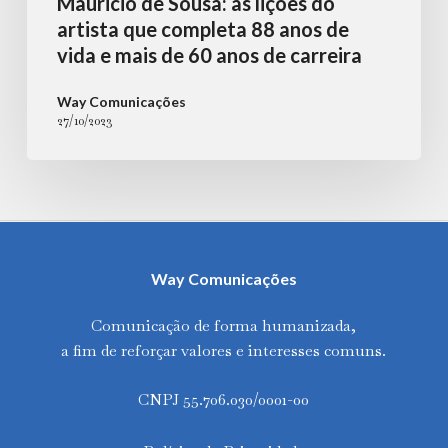
Mauricio de Sousa: as lições do
de
artista que completa 88 anos de
60
vida e mais de 60 anos de carreira
anos
Way Comunicações
de
27/10/2023
carreira
Way Comunicações
Comunicação de forma humanizada,
a fim de reforçar valores e interesses comuns.
CNPJ 55.706.030/0001-00