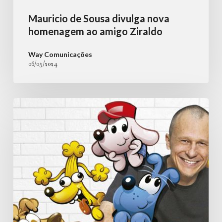
Ziraldo
Mauricio de Sousa divulga nova
homenagem ao amigo Ziraldo
Way Comunicações
06/05/2024
Portal
Pet
News:
Mauricio
de
Sousa
e
o