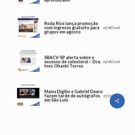
Roda Rico lança promoção
com ingresso gratuito para
07/08/2026
grupos em agosto
SBACV-SP alerta sobre o
excesso de colesterol – Dra.
07/08/2026
Inez Ohashi Torres
Manu Digilio e Gabriel Dearo
fazem tarde de autógrafos
27/07/2026
em São Luís
Share
Fenômeno na internet,
Gabriel Dearo e Manu
Digilio trazem HQ
24/07/2026
“SuperCapivara” e incentivo