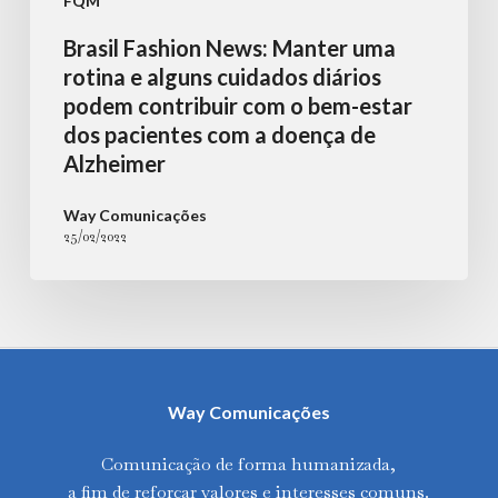
FQM
bem-
Brasil Fashion News: Manter uma
estar
rotina e alguns cuidados diários
dos
podem contribuir com o bem-estar
dos pacientes com a doença de
pacientes
Alzheimer
com
a
Way Comunicações
25/02/2022
doença
de
Alzheimer
Way Comunicações
Comunicação de forma humanizada,
a fim de reforçar valores e interesses comuns.