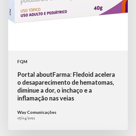
hematomas,
diminue
a
dor,
o
inchaço
e
FQM
a
Portal aboutFarma: Fledoid acelera
inflamação
o desaparecimento de hematomas,
nas
diminue a dor, o inchaço e a
inflamação nas veias
veias
Way Comunicações
07/04/2022