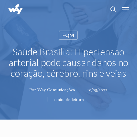
Skip
Menu
search
to
main
content
FQM
Saúde Brasília: Hipertensão
arterial pode causar danos no
coração, cérebro, rins e veias
Por
Way Comunicações
10/05/2022
1 min. de leitura