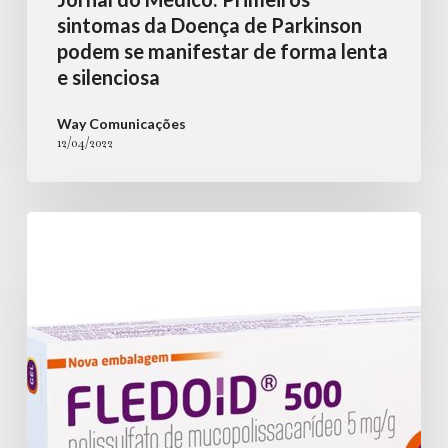
de
sintomas da Doença de Parkinson
podem se manifestar de forma lenta
forma
e silenciosa
lenta
e
Way Comunicações
12/04/2022
silenciosa
Portal
aboutFarma:
Fledoid
acelera
o
desaparecimento
de