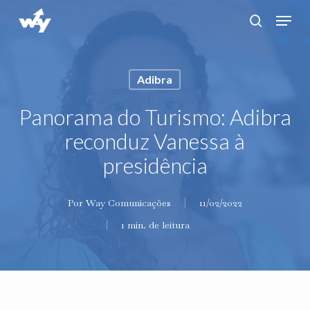
Skip
Menu
search
to
main
content
Adibra
Panorama do Turismo: Adibra
reconduz Vanessa à
presidência
Por
Way Comunicações
11/02/2022
1 min. de leitura