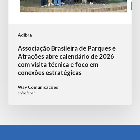
com
visita
técnica
e
Adibra
foco
Associação Brasileira de Parques e
em
Atrações abre calendário de 2026
conexões
com visita técnica e foco em
conexões estratégicas
estratégicas
Way Comunicações
20/02/2026