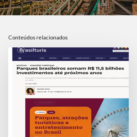
Conteúdos relacionados
Parques
Brasileiros
somam
R$
11,5
bilhões
em
investimentos