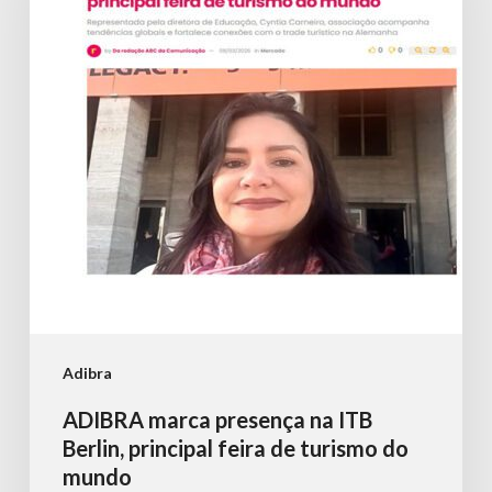
na
ITB
Berlin,
principal
feira
de
turismo
do
mundo
Adibra
ADIBRA marca presença na ITB
Berlin, principal feira de turismo do
mundo