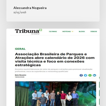
Alessandra Nogueira
11/03/2026
Associação
Brasileira
de
Parques
e
Atrações
abre
calendário
de
2026