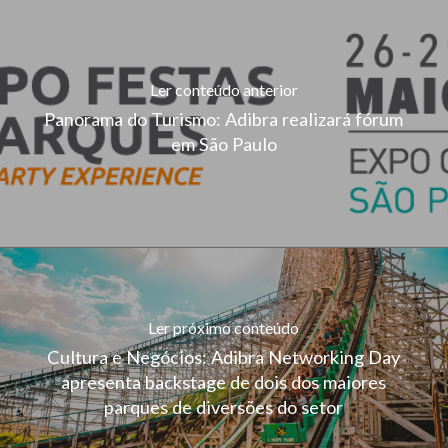
Ler conteúdo anterior
Panorama do Turismo: Adibra realizará fórum
em São Paulo
Ler próximo conteúdo
Cultura e Negócios: Adibra Networking Day
apresenta backstage de dois dos maiores
parques de diversões do setor