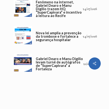
Fenômeno na internet,
Gabriel Dearo e Manu
Digilio trazem HQ
24/07/2026
“SuperCapivara” e incentivo
à leitura ao Recife
Nova lei amplia a prevenção
da trombose e fortalece a
24/07/2026
segurança hospitalar
Gabriel Dearo e Manu Digilio
levam turnê de autógrafos
Share
20/07/2026
de “SuperCapivara” a
Fortaleza
Número de internação por
diabetes sobe 142% em dez
16/07/2026
anos